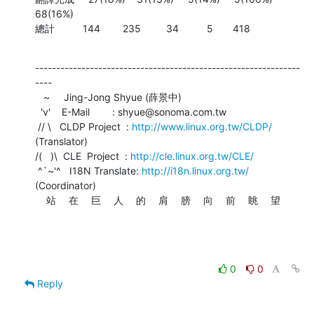
68(16%)

總計          144        235         34          5       418
---------------------------------------------------------------
----

   ~     Jing-Jong Shyue (薛景中)

  'v'    E-Mail        : shyue@sonoma.com.tw

 // \   CLDP Project  : 
http://www.linux.org.tw/CLDP/
(Translator)

/(   )\  CLE  Project  : 
http://cle.linux.org.tw/CLE/
 ^`~'^   I18N Translate: 
http://i18n.linux.org.tw/
(Coordinator)

    站 　在 　巨 　人 　的 　肩 　膀 　向 　前 　眺 　望
0
0
Reply