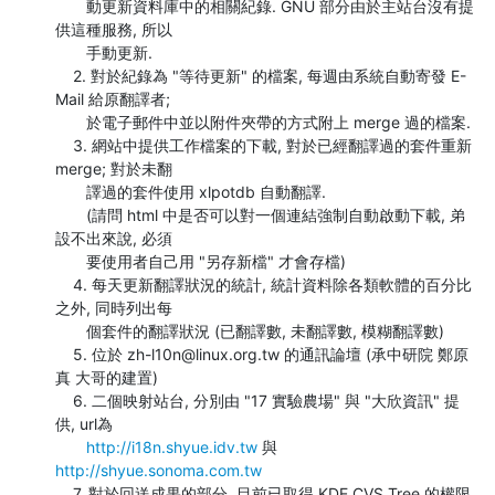
       動更新資料庫中的相關紀錄. GNU 部分由於主站台沒有提
供這種服務, 所以

       手動更新.

    2. 對於紀錄為 "等待更新" 的檔案, 每週由系統自動寄發 E-
Mail 給原翻譯者;

       於電子郵件中並以附件夾帶的方式附上 merge 過的檔案.

    3. 網站中提供工作檔案的下載, 對於已經翻譯過的套件重新 
merge; 對於未翻

       譯過的套件使用 xlpotdb 自動翻譯. 

       (請問 html 中是否可以對一個連結強制自動啟動下載, 弟
設不出來說, 必須

       要使用者自己用 "另存新檔" 才會存檔)

    4. 每天更新翻譯狀況的統計, 統計資料除各類軟體的百分比
之外, 同時列出每

       個套件的翻譯狀況 (已翻譯數, 未翻譯數, 模糊翻譯數)

    5. 位於 zh-l10n@linux.org.tw 的通訊論壇 (承中研院 鄭原
真 大哥的建置)

    6. 二個映射站台, 分別由 "17 實驗農場" 與 "大欣資訊" 提
供, url為 

http://i18n.shyue.idv.tw
 與 
http://shyue.sonoma.com.tw
    7. 對於回送成果的部分, 目前已取得 KDE CVS Tree 的權限, 