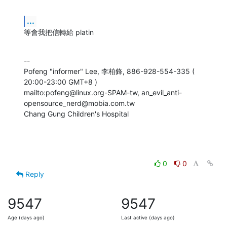
...
等會我把信轉給 platin
--

Pofeng "informer" Lee, 李柏鋒, 886-928-554-335 ( 
20:00-23:00 GMT+8 )

mailto:pofeng@linux.org-SPAM-tw, an_evil_anti-
opensource_nerd@mobia.com.tw

Chang Gung Children's Hospital
0
0
Reply
9547
9547
Age (days ago)
Last active (days ago)