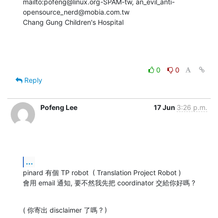
mailto:pofeng@linux.org-SPAM-tw, an_evil_anti-
opensource_nerd@mobia.com.tw

Chang Gung Children's Hospital
0
0
Reply
Pofeng Lee
17 Jun
3:26 p.m.
...
pinard 有個 TP robot  ( Translation Project Robot )

會用 email 通知, 要不然我先把 coordinator 交給你好嗎 ?
( 你寄出 disclaimer 了嗎 ? )