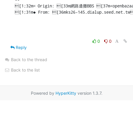
[1;32m※ Origin: [33m網路邊攤BBS [37m<openbazaa
[1;31m◆ From: [36mks26-145.dialup.seed.net.tw
0
0
Reply
Back to the thread
Back to the list
Powered by
HyperKitty
version 1.3.7.