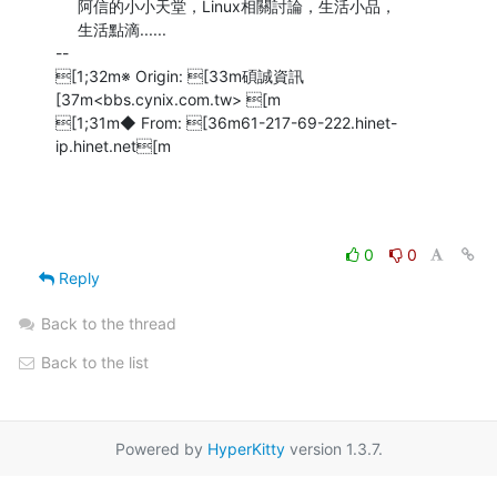
     阿信的小小天堂，Linux相關討論，生活小品，

     生活點滴......

--

[1;32m※ Origin: [33m碩誠資訊 
[37m<bbs.cynix.com.tw> [m

[1;31m◆ From: [36m61-217-69-222.hinet-
ip.hinet.net[m
0
0
Reply
Back to the thread
Back to the list
Powered by
HyperKitty
version 1.3.7.